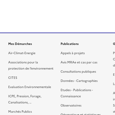
ien de la page dans le presse-papier
Mes Démarches
Publications
G
Air-Climat-Energie
Appels à projets
P
C
Associations pour la
Avis MRAe et cas par cas
d
protection de l’environnement
Consultations publiques
E
CITES
Données - Cartographies
L
Evaluation Environnementale
Etudes - Publications -
A
ICPE, Pression, Forage,
Connaissance
i
Canalisations, …
Observatoires
S
Marchés Publics
s
Géomatique et statistiques