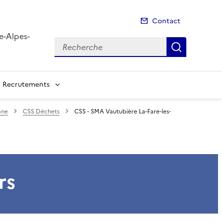
Contact
e-Alpes-
Recherche
Recherch
Recrutements
ône
CSS Déchets
CSS - SMA Vautubière La-Fare-les-
rs