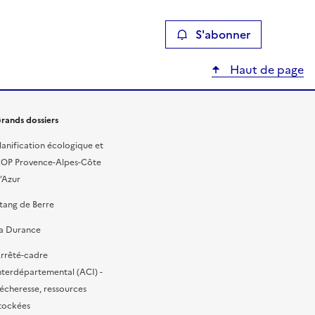
S'abonner
Haut de page
rands dossiers
lanification écologique et
OP Provence-Alpes-Côte
’Azur
tang de Berre
a Durance
rrêté-cadre
nterdépartemental (ACI) -
écheresse, ressources
tockées