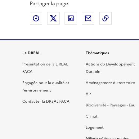
Partager la page
Partager sur Facebook
Partager sur X
Partager sur LinkedIn
Partager par email
Copier le l
La DREAL
Thématiques
Présentation de la DREAL
Actions du Développement
PACA
Durable
Engagée pour la qualité et
Aménagement du territoire
l’environnement
Air
Contacter la DREAL PACA
Biodiversité - Paysages - Eau
Climat
Logement
Milieux côtiers et marins