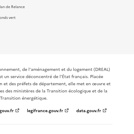
lan de Relance
onds vert
ironnement, de l'aménagement et du logement (DREAL)
t un service déconcentré de l'État français. Placée
ion et des préfets de département, elle met en œuvre et
s des ministères de la Transition écologique et de la
 Transition énergétique.
gouv.fr
legifrance.gouv.fr
data.gouv.fr