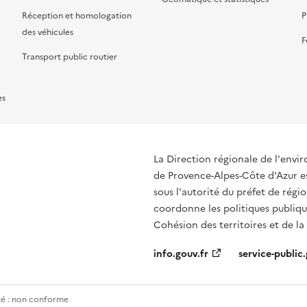
Réception et homologation
P
des véhicules
F
Transport public routier
es
La Direction régionale de l'env
de Provence-Alpes-Côte d'Azur es
sous l'autorité du préfet de rég
coordonne les politiques publique
Cohésion des territoires et de la
info.gouv.fr
service-public.
ité : non conforme