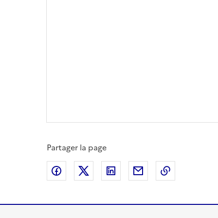
Partager la page
Partager sur Facebook
Partager sur X
Partager sur LinkedIn
Partager par email
Copier le l