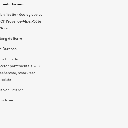
rands dossiers
lanification écologique et
OP Provence-Alpes-Côte
’Azur
tang de Berre
a Durance
rrêté-cadre
nterdépartemental (ACI) -
écheresse, ressources
tockées
lan de Relance
onds vert