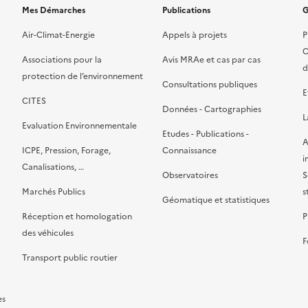
Mes Démarches
Publications
G
Air-Climat-Energie
Appels à projets
P
C
Associations pour la
Avis MRAe et cas par cas
d
protection de l’environnement
Consultations publiques
E
CITES
Données - Cartographies
L
Evaluation Environnementale
Etudes - Publications -
A
ICPE, Pression, Forage,
Connaissance
i
Canalisations, …
Observatoires
S
Marchés Publics
s
Géomatique et statistiques
Réception et homologation
P
des véhicules
F
Transport public routier
es