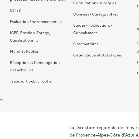
Consultations publiques
E
CITES
Données - Cartographies
L
Evaluation Environnementale
Etudes - Publications -
A
ICPE, Pression, Forage,
Connaissance
i
Canalisations, …
Observatoires
S
Marchés Publics
s
Géomatique et statistiques
Réception et homologation
P
des véhicules
F
Transport public routier
es
La Direction régionale de l'env
de Provence-Alpes-Côte d'Azur es