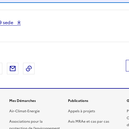
19 sede
 Facebook
er sur X
Partager sur LinkedIn
Partager par email
Copier le lien de la page dans le presse-pap
Mes Démarches
Publications
G
Air-Climat-Energie
Appels à projets
P
C
Associations pour la
Avis MRAe et cas par cas
d
protection de l’environnement