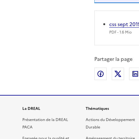
css sept 20
PDF
- 1.6 Mio
Partager la page
Partager sur
Partag
La DREAL
Thématiques
Présentation de la DREAL
Actions du Développement
PACA
Durable
Engagée pour la qualité et
Aménagement du territoire