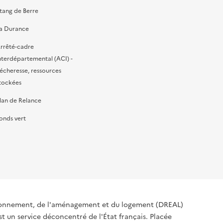
tang de Berre
a Durance
rrêté-cadre
nterdépartemental (ACI) -
écheresse, ressources
tockées
lan de Relance
onds vert
ironnement, de l'aménagement et du logement (DREAL)
t un service déconcentré de l'État français. Placée