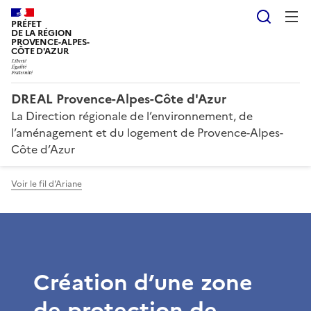
Reche
PRÉFET
DE LA RÉGION
PROVENCE-ALPES-
CÔTE D'AZUR
DREAL Provence-Alpes-Côte d'Azur
La Direction régionale de l’environnement, de
l’aménagement et du logement de Provence-Alpes-
Côte d’Azur
Voir le fil d'Ariane
Création d’une zone
de protection de