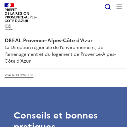
Reche
PRÉFET
DE LA RÉGION
PROVENCE-ALPES-
CÔTE D'AZUR
DREAL Provence-Alpes-Côte d'Azur
La Direction régionale de l’environnement, de
l’aménagement et du logement de Provence-Alpes-
Côte d’Azur
Voir le fil d'Ariane
Conseils et bonnes
pratiques