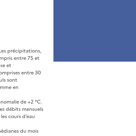
Les précipitations,
ompris entre 75 et
se et
comprises entre 30
uls sont
comme en
anomalie de +2 °C.
: les débits mensuels
les cours d’eau
 médianes du mois