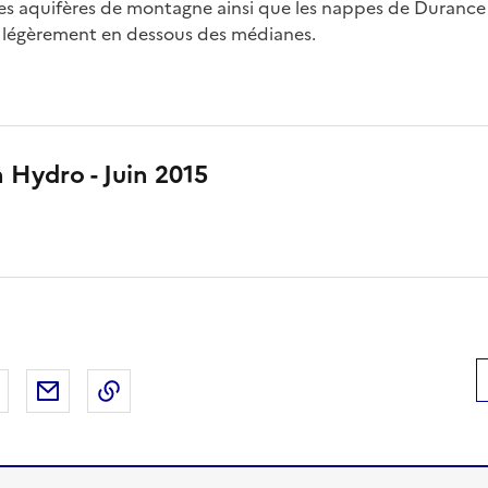
 les aquifères de montagne ainsi que les nappes de Durance
e légèrement en dessous des médianes.
n Hydro - Juin 2015
 Facebook
er sur X
Partager sur LinkedIn
Partager par email
Copier le lien de la page dans le presse-pap