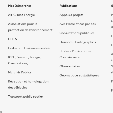
Mes Démarches
Publications
G
Air-Climat-Energie
Appels à projets
P
C
Associations pour la
Avis MRAe et cas par cas
d
protection de l’environnement
Consultations publiques
E
CITES
Données - Cartographies
L
Evaluation Environnementale
Etudes - Publications -
A
ICPE, Pression, Forage,
Connaissance
i
Canalisations, …
Observatoires
S
Marchés Publics
s
Géomatique et statistiques
Réception et homologation
P
des véhicules
F
Transport public routier
es