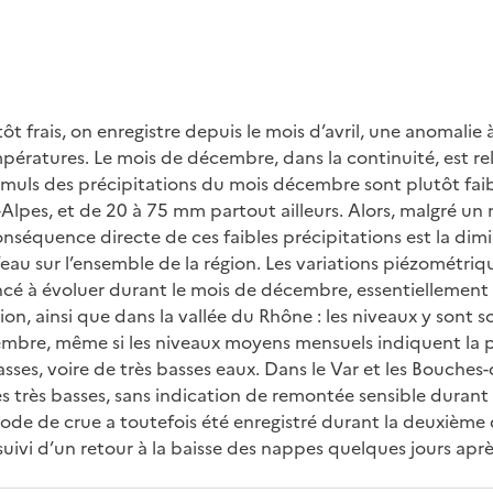
ôt frais, on enregistre depuis le mois d’avril, une anomalie 
empératures. Le mois de décembre, dans la continuité, est r
cumuls des précipitations du mois décembre sont plutôt faib
Alpes, et de 20 à 75 mm partout ailleurs. Alors, malgré u
onséquence directe de ces faibles précipitations est la dim
’eau sur l’ensemble de la région. Les variations piézométri
 à évoluer durant le mois de décembre, essentiellement 
gion, ainsi que dans la vallée du Rhône : les niveaux y sont
embre, même si les niveaux moyens mensuels indiquent la 
sses, voire de très basses eaux. Dans le Var et les Bouches
s très basses, sans indication de remontée sensible durant
de de crue a toutefois été enregistré durant la deuxième 
uivi d’un retour à la baisse des nappes quelques jours aprè