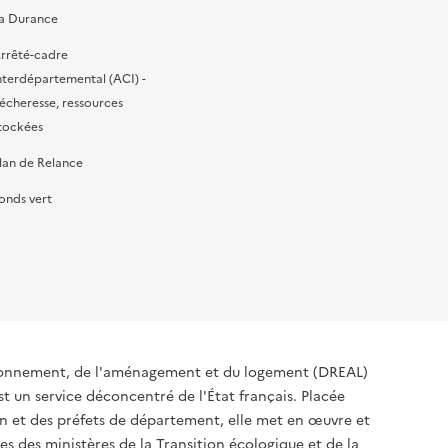
a Durance
rrêté-cadre
nterdépartemental (ACI) -
écheresse, ressources
tockées
lan de Relance
onds vert
ironnement, de l'aménagement et du logement (DREAL)
t un service déconcentré de l'État français. Placée
ion et des préfets de département, elle met en œuvre et
s des ministères de la Transition écologique et de la