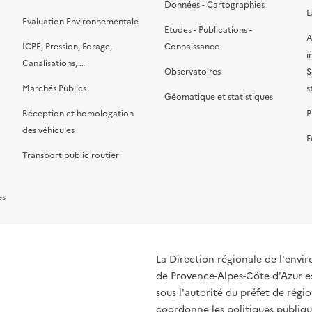
Données - Cartographies
L
Evaluation Environnementale
Etudes - Publications -
A
ICPE, Pression, Forage,
Connaissance
i
Canalisations, …
Observatoires
S
Marchés Publics
s
Géomatique et statistiques
Réception et homologation
P
des véhicules
F
Transport public routier
es
La Direction régionale de l'env
de Provence-Alpes-Côte d'Azur es
sous l'autorité du préfet de rég
coordonne les politiques publique