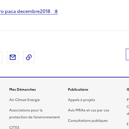
dro paca decembre2018
 Facebook
er sur X
Partager sur LinkedIn
Partager par email
Copier le lien de la page dans le presse-pap
Mes Démarches
Publications
G
Air-Climat-Energie
Appels à projets
P
C
Associations pour la
Avis MRAe et cas par cas
d
protection de l’environnement
Consultations publiques
E
CITES