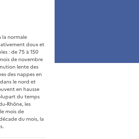
à la normale
elativement doux et
les : de 75 à 150
n mois de novembre
inution lente des
ques des nappes en
dans le nord et
 souvent en hausse
plupart du temps
-du-Rhône, les
 le mois de
décade du mois, la
s.