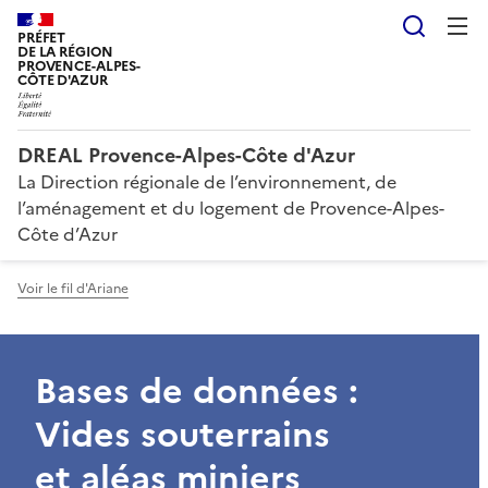
Reche
PRÉFET
DE LA RÉGION
PROVENCE-ALPES-
CÔTE D'AZUR
DREAL Provence-Alpes-Côte d'Azur
La Direction régionale de l’environnement, de
l’aménagement et du logement de Provence-Alpes-
Côte d’Azur
Voir le fil d'Ariane
Bases de données :
Vides souterrains
et aléas miniers