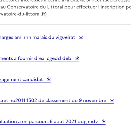
 au Conservatoire du Littoral pour effectuer l’inscription po
toire-du-littoral.fr).
harges ami rnn marais du vigueirat
ments a fournir dreal cgedd deb
ngagement candidat
cret no2011 1502 de classement du 9 novembre
aluation a mi parcours 6 aout 2021 pdg mdv