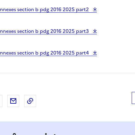
annexes section b pdg 2016 2025 part2
annexes section b pdg 2016 2025 part3
annexes section b pdg 2016 2025 part4
 Facebook
er sur X
Partager sur LinkedIn
Partager par email
Copier le lien de la page dans le presse-pap