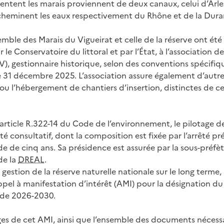
entent les marais proviennent de deux canaux, celui d’Arles
cheminent les eaux respectivement du Rhône et de la Dura
emble des Marais du Vigueirat et celle de la réserve ont été
le Conservatoire du littoral et par l’État, à l’association d
), gestionnaire historique, selon des conventions spécifiqu
 31 décembre 2025. L’association assure également d’autr
 ou l’hébergement de chantiers d’insertion, distinctes de ce
rticle R.322-14 du Code de l’environnement, le pilotage de 
é consultatif, dont la composition est fixée par l’arrêté pré
e de cinq ans. Sa présidence est assurée par la sous-préfèt
de la
DREAL
.
a gestion de la réserve naturelle nationale sur le long terme,
pel à manifestation d’intérêt (AMI) pour la désignation du 
iode 2026-2030.
ges de cet AMI, ainsi que l’ensemble des documents nécessa