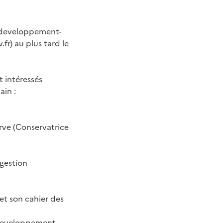
@developpement-
r) au plus tard le
t intéressés
ain :
erve (Conservatrice
 gestion
 et son cahier des
q@developpement-