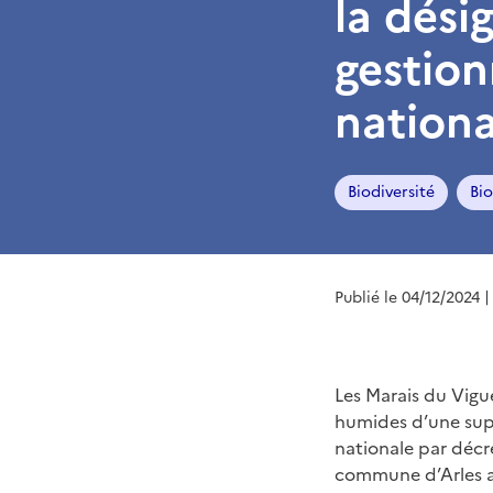
la dési
gestion
nationa
Biodiversité
Bio
Publié le 04/12/2024
|
Les Marais du Vigu
humides d’une supe
nationale par décr
commune d’Arles au