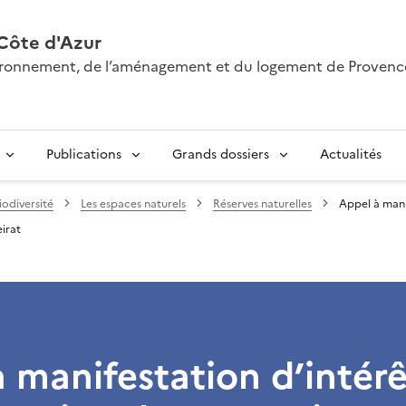
Côte d'Azur
nvironnement, de l’aménagement et du logement de Provenc
Publications
Grands dossiers
Actualités
iodiversité
Les espaces naturels
Réserves naturelles
Appel à mani
eirat
 manifestation d’intér