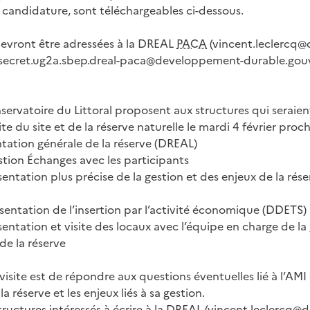
 candidature, sont téléchargeables ci-dessous.
evront être adressées à la DREAL
PACA
(vincent.leclercq
 secret.ug2a.sbep.dreal-paca@developpement-durable.gouv.f
servatoire du Littoral proposent aux structures qui seraien
te du site et de la réserve naturelle le mardi 4 février proch
tation générale de la réserve (DREAL)
stion Échanges avec les participants
sentation plus précise de la gestion et des enjeux de la rés
ésentation de l’insertion par l’activité économique (DDETS)
sentation et visite des locaux avec l’équipe en charge de la
 de la réserve
 visite est de répondre aux questions éventuelles lié à l’AMI
a réserve et les enjeux liés à sa gestion.
structures intéressés à écrire à la DREAL (vincent.leclerc