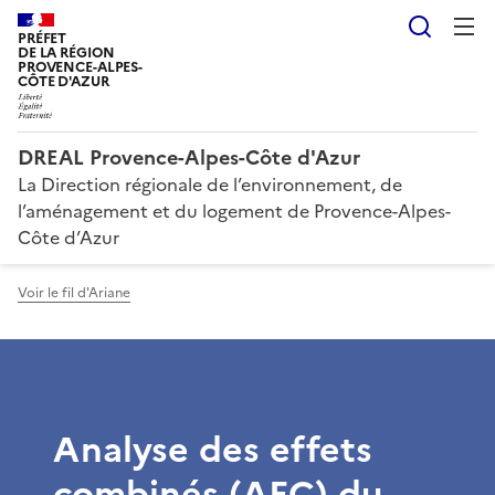
Reche
PRÉFET
DE LA RÉGION
PROVENCE-ALPES-
CÔTE D'AZUR
DREAL Provence-Alpes-Côte d'Azur
La Direction régionale de l’environnement, de
l’aménagement et du logement de Provence-Alpes-
Côte d’Azur
Voir le fil d'Ariane
Analyse des effets
combinés (AEC) du