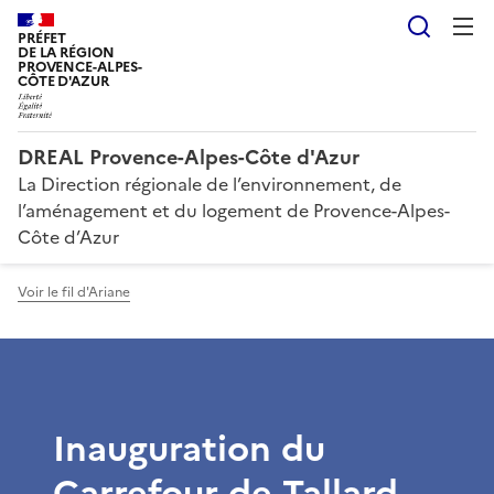
Reche
PRÉFET
DE LA RÉGION
PROVENCE-ALPES-
CÔTE D'AZUR
DREAL Provence-Alpes-Côte d'Azur
La Direction régionale de l’environnement, de
l’aménagement et du logement de Provence-Alpes-
Côte d’Azur
Voir le fil d'Ariane
Inauguration du
Carrefour de Tallard