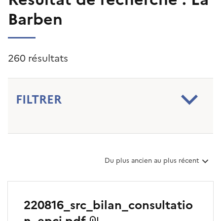
Barben
260 résultats
FILTRER
T
Du plus ancien au plus récent
r
i
e
r
220816_src_bilan_consultatio
l
e