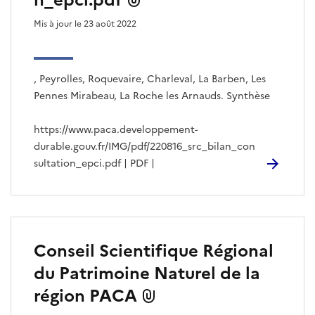
n_epci.pdf
s
Mis à jour le 23 août 2022
a
r
t
i
, Peyrolles, Roquevaire, Charleval, La Barben, Les
c
l
Pennes Mirabeau, La Roche les Arnauds. Synthèse
e
s
https://www.paca.developpement-
durable.gouv.fr/IMG/pdf/220816_src_bilan_con
sultation_epci.pdf | PDF |
Conseil Scientifique Régional
du Patrimoine Naturel de la
région PACA