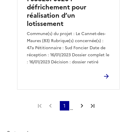
défrichement pour
réalisation d’un
lotissement
Commune(s) du projet : Le Cannet-des-
Maures (83) Rubrique(s) concernée(s) :
47a Pétitionnaire : Sud Foncier Date de
réception : 16/01/2023 Dossier complet le
: 16/01/2023 Décision : dossier retiré
Première page
Page précédente
1
Page suivante
Dernière page
…