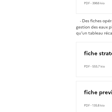
PDF
- 396.6 kio
Des fiches opéra
-
gestion des eaux pl
qu’un tableau récap
fiche stra
PDF
- 555.7 kio
fiche prev
PDF
- 135.8 kio