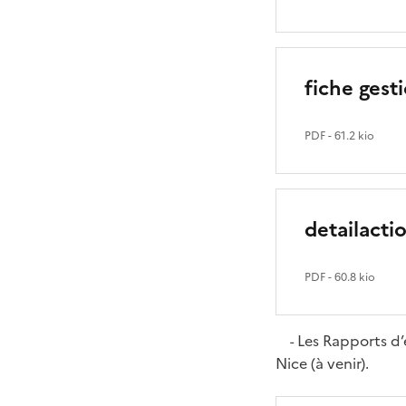
fiche gest
PDF
- 61.2 kio
detailacti
PDF
- 60.8 kio
Les Rapports d’é
-
Nice (à venir).