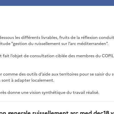
essous les différents livrables, fruits de la réflexion condu
étude "gestion du ruissellement sur l’arc méditerranéen".
 fait l’objet de consultation ciblée des membres du COPI
er comme des outils d’aide aux territoires pour se saisir du su
 sont à adapter localement.
rès donne une vision synthétique du travail réalisé.
on generale ruissellement arc med dec18 v