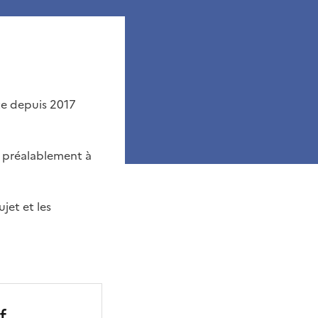
ite depuis 2017
L préalablement à
jet et les
f