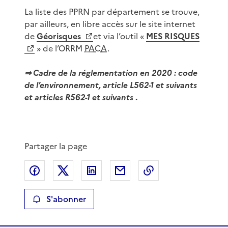
La liste des PPRN par département se trouve,
par ailleurs, en libre accès sur le site internet
de
Géorisques
et via l’outil «
MES RISQUES
» de l’ORRM
PACA
.
⇒ Cadre de la réglementation en 2020 : code
de l’environnement, article L562-1 et suivants
et articles R562-1 et suivants
.
Partager la page
Partager sur Facebook
Partager sur X
Partager sur LinkedIn
Partager par email
Copier le lien de 
S'abonner