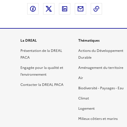
Partager sur Facebook
Partager sur X
Partager sur LinkedIn
Partager par email
Copier le l
La DREAL
Thématiques
Présentation de la DREAL
Actions du Développement
PACA
Durable
Engagée pour la qualité et
Aménagement du territoire
l’environnement
Air
Contacter la DREAL PACA
Biodiversité - Paysages - Eau
Climat
Logement
Milieux côtiers et marins