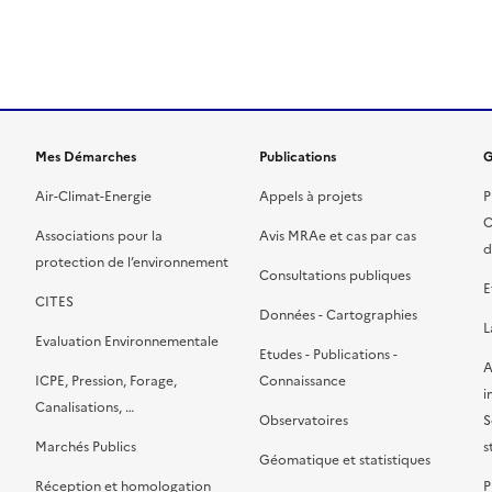
ien de la page dans le presse-papier
Mes Démarches
Publications
G
Air-Climat-Energie
Appels à projets
P
C
Associations pour la
Avis MRAe et cas par cas
d
protection de l’environnement
Consultations publiques
E
CITES
Données - Cartographies
L
Evaluation Environnementale
Etudes - Publications -
A
ICPE, Pression, Forage,
Connaissance
i
Canalisations, …
Observatoires
S
Marchés Publics
s
Géomatique et statistiques
Réception et homologation
P