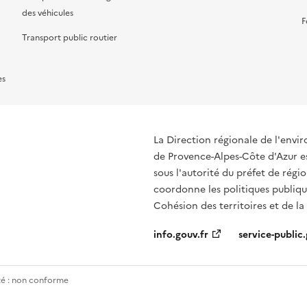
des véhicules
F
Transport public routier
es
La Direction régionale de l'env
de Provence-Alpes-Côte d'Azur es
sous l'autorité du préfet de rég
coordonne les politiques publique
Cohésion des territoires et de la
info.gouv.fr
service-public.
ité : non conforme