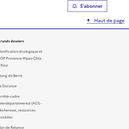
S'abonner
Haut de page
rands dossiers
lanification écologique et
OP Provence-Alpes-Côte
’Azur
tang de Berre
a Durance
rrêté-cadre
nterdépartemental (ACI) -
écheresse, ressources
tockées
lan de Relance