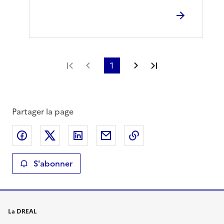
Première page
Page précédente
1
Page suivante
Dernière page
Partager la page
Partager sur Facebook
Partager sur X
Partager sur LinkedIn
Partager par email
Copier le lien de la 
S'abonner
La DREAL