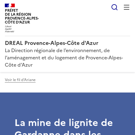
Reche
PRÉFET
DE LA RÉGION
PROVENCE-ALPES-
CÔTE D'AZUR
DREAL Provence-Alpes-Côte d'Azur
La Direction régionale de l’environnement, de
l’aménagement et du logement de Provence-Alpes-
Côte d’Azur
Voir le fil d'Ariane
La mine de lignite de
Gardanne dans les