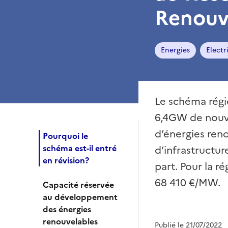
Renouv
Energies
Electr
Le schéma régio
6,4GW de nouve
d’énergies reno
Pourquoi le
schéma est-il entré
d’infrastructur
en révision?
part. Pour la r
68 410 €/MW.
Capacité réservée
au développement
des énergies
renouvelables
Publié le 21/07/2022