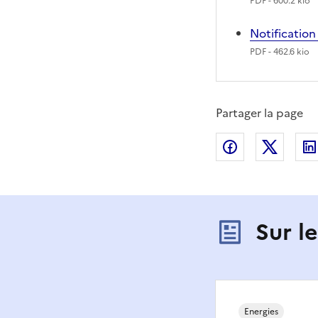
PDF
- 600.2 kio
Notificatio
PDF
- 462.6 kio
Partager la page
Partager sur
Partag
Sur l
Energies