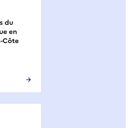
s du
ue en
s-Côte