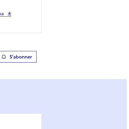
éma
S'abonner
ier