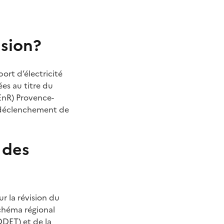
ision?
ort d’électricité
ées au titre du
EnR) Provence-
e déclenchement de
 des
ur la révision du
chéma régional
DDET
) et de la