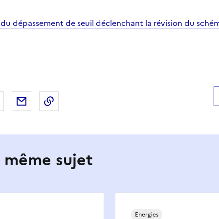
n du dépassement de seuil déclenchant la révision du sch
 Facebook
er sur X
Partager sur LinkedIn
Partager par email
Copier le lien de la page dans le presse-pap
e même sujet
Energies