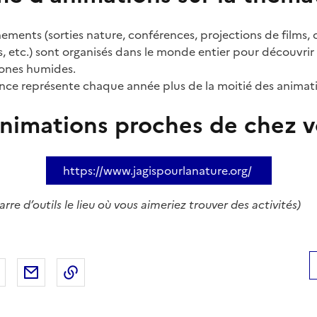
ents (sorties nature, conférences, projections de films, c
les, etc.) sont organisés dans le monde entier pour découvr
zones humides.
France représente chaque année plus de la moitié des anima
animations proches de chez v
https://www.jagispourlanature.org/
rre d’outils le lieu où vous aimeriez trouver des activités)
 Facebook
er sur X
Partager sur LinkedIn
Partager par email
Copier le lien de la page dans le presse-pap