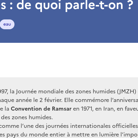
 : de quoi parle-t-on ?
eau
997, la Journée mondiale des zones humides (JMZH) 
aque année le 2 février. Elle commémore l’anniversa
de la
Convention de Ramsar
en 1971, en Iran, en faveu
 des zones humides.
omme l’une des journées internationales officielles
 les pays du monde entier à mettre en lumière l’imp