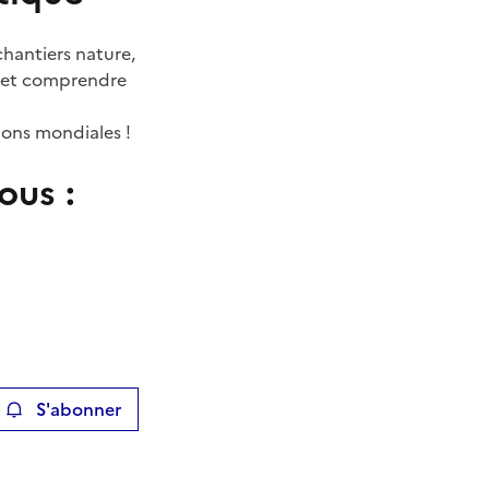
hantiers nature,
ir et comprendre
tions mondiales !
ous :
S'abonner
ier