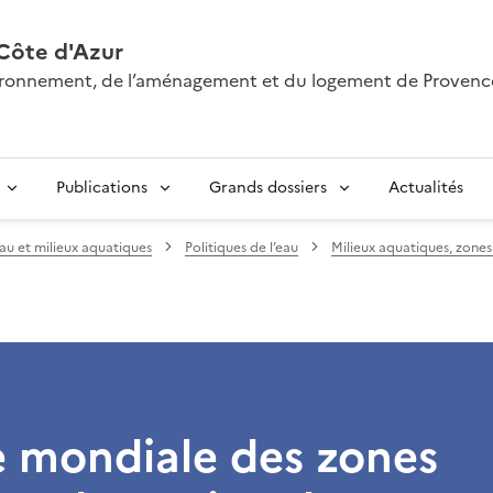
Côte d'Azur
nvironnement, de l’aménagement et du logement de Provenc
Publications
Grands dossiers
Actualités
au et milieux aquatiques
Politiques de l’eau
Milieux aquatiques, zon
e mondiale des zones