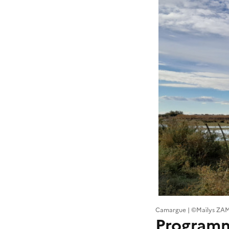
Camargue | ©Maïlys ZA
Programm