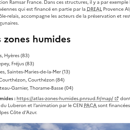
ation Ramsar France. Dans ces structures, il y a par exemple l
éennes qui est financé en partie par la
DREAL
Provence Al
ôle-relais, accompagne les acteurs de la préservation et re
gunaires.
 zones humides
s, Hyères (83)
epey, Fréjus (83)
s, Saintes-Maries-de-la-Mer (13)
 Courthézon, Courthézon (84)
teau-Garnier, Thorame-Basse (04)
mides :
https://atlas-zones-humides.pnrsud.fr/map/
dont
l du Luberon et l’animation par le CEN
PACA
sont financées 
pes Côte d’Azur.