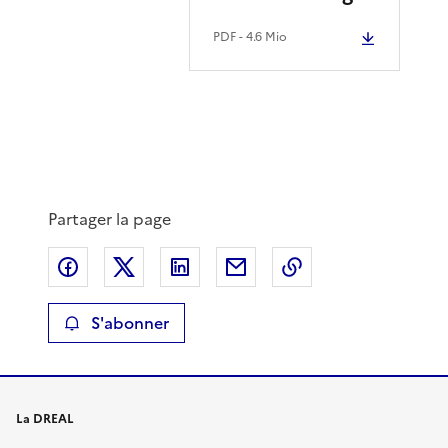
PDF
- 4.6 Mio
Partager la page
Partager sur Facebook
Partager sur X
Partager sur LinkedIn
Partager par email
Copier le lien de 
S'abonner
La DREAL