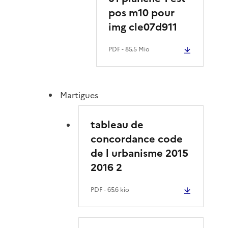
pos m10 pour
img cle07d911
PDF
- 85.5 Mio
Martigues
tableau de
concordance code
de l urbanisme 2015
2016 2
PDF
- 65.6 kio