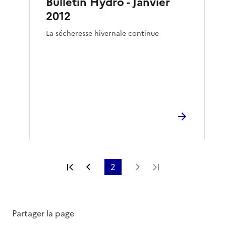
Bulletin Hydro - Janvier
2012
La sécheresse hivernale continue
Première page
Page précédente
2
Page suivante
Dernière page
Partager la page