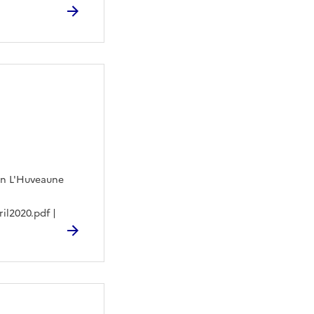
éen L'Huveaune
il2020.pdf |