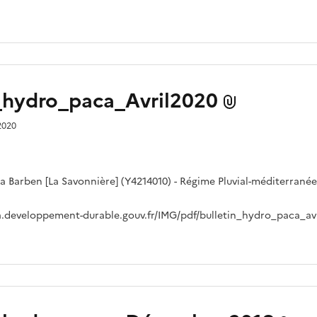
n_hydro_paca_Avril2020
 2020
 la Barben [La Savonnière] (Y4214010) - Régime Pluvial-méditerran
.developpement-durable.gouv.fr/IMG/pdf/bulletin_hydro_paca_avr