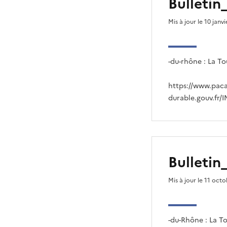
Bulleti
Mis à jour le 10 janv
-du-rhône : La T
https://www.pac
durable.gouv.fr/
Bulleti
Mis à jour le 11 oct
-du-Rhône : La T