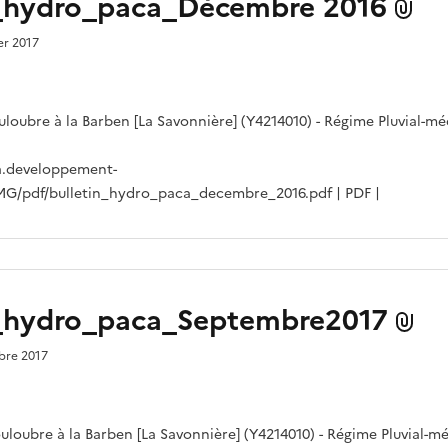
n_hydro_paca_Décembre 2016
ier 2017
ouloubre à la Barben [La Savonnière] (Y4214010) - Régime Pluvial-m
a.developpement-
IMG/pdf/bulletin_hydro_paca_decembre_2016.pdf | PDF |
n_hydro_paca_Septembre2017
obre 2017
ouloubre à la Barben [La Savonnière] (Y4214010) - Régime Pluvial-m