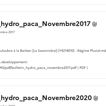
n_hydro_paca_Novembre2017
cembre 2017
ouloubre à la Barben [La Savonnière] (Y4214010) - Régime Pluvial-m
a.developpement-
IMG/pdf/bulletin_hydro_paca_novembre2017.pdf | PDF |
n_hydro_paca_Novembre2020