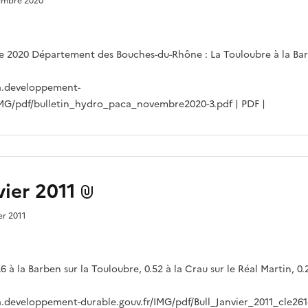
cembre 2020
 2020 Département des Bouches-du-Rhône : La Touloubre à la Ba
a.developpement-
IMG/pdf/bulletin_hydro_paca_novembre2020-3.pdf | PDF |
vier 2011
ier 2011
.6 à la Barben sur la Touloubre, 0.52 à la Crau sur le Réal Martin, 0
.developpement-durable.gouv.fr/IMG/pdf/Bull_Janvier_2011_cle261e