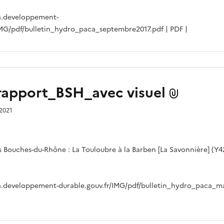
a.developpement-
IMG/pdf/bulletin_hydro_paca_septembre2017.pdf | PDF |
apport_BSH_avec visuel
 2021
Bouches-du-Rhône : La Touloubre à la Barben [La Savonnière] (Y4
a.developpement-durable.gouv.fr/IMG/pdf/bulletin_hydro_paca_ma