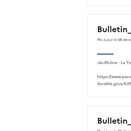
Bulleti
Mis à jour le 08 dé
-du-Rhône : La T
https://www.pac
durable.gouv.fr/
Bulleti