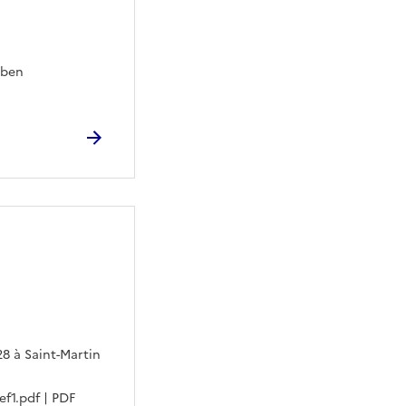
rben
.28 à Saint-Martin
f1.pdf | PDF