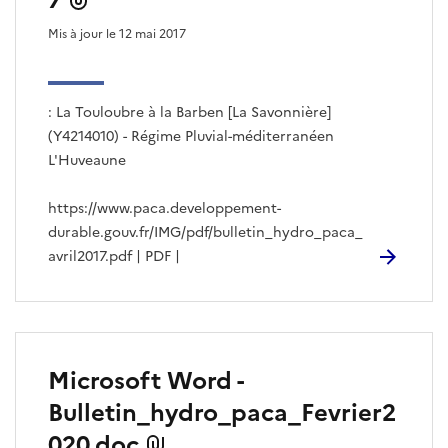
7
s
Mis à jour le 12 mai 2017
a
r
t
i
: La Touloubre à la Barben [La Savonnière]
c
l
(Y4214010) - Régime Pluvial-méditerranéen
e
L'Huveaune
s
https://www.paca.developpement-
durable.gouv.fr/IMG/pdf/bulletin_hydro_paca_
avril2017.pdf | PDF |
Microsoft Word -
Bulletin_hydro_paca_Fevrier2
020.doc