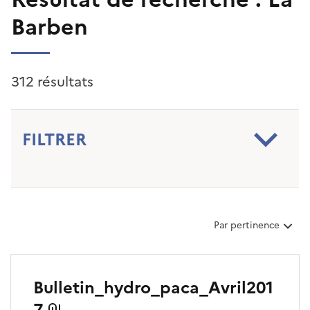
Barben
312 résultats
FILTRER
T
Par pertinence
r
i
e
r
Bulletin_hydro_paca_Avril201
l
e