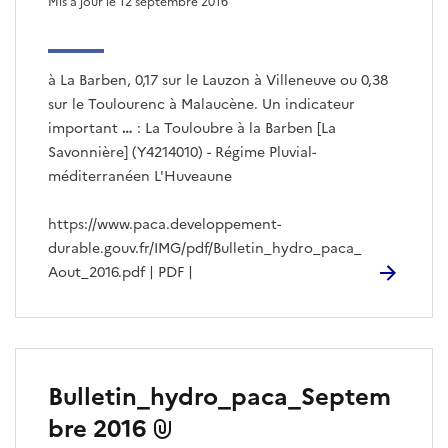
Mis à jour le 12 septembre 2016
à La Barben, 0,17 sur le Lauzon à Villeneuve ou 0,38
sur le Toulourenc à Malaucène. Un indicateur
important
…
: La Touloubre à la Barben [La
Savonnière] (Y4214010) - Régime Pluvial-
méditerranéen L'Huveaune
https://www.paca.developpement-
durable.gouv.fr/IMG/pdf/Bulletin_hydro_paca_
Aout_2016.pdf | PDF |
Bulletin_hydro_paca_Septem
bre 2016