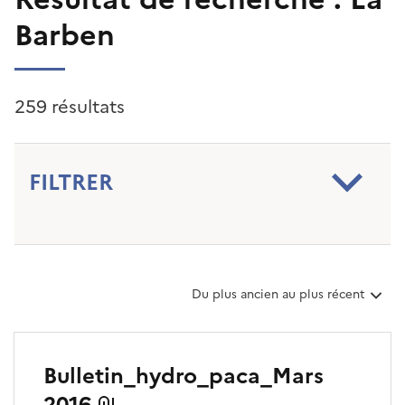
Barben
259 résultats
FILTRER
T
Du plus ancien au plus récent
r
i
e
r
Bulletin_hydro_paca_Mars
l
e