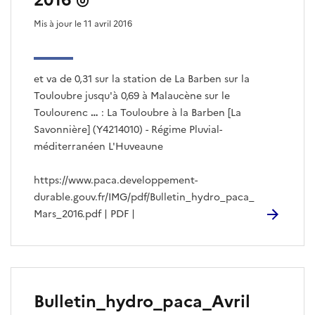
2016
s
Mis à jour le 11 avril 2016
a
r
t
i
et va de 0,31 sur la station de La Barben sur la
c
l
Touloubre jusqu'à 0,69 à Malaucène sur le
e
Toulourenc
…
: La Touloubre à la Barben [La
s
Savonnière] (Y4214010) - Régime Pluvial-
méditerranéen L'Huveaune
https://www.paca.developpement-
durable.gouv.fr/IMG/pdf/Bulletin_hydro_paca_
Mars_2016.pdf | PDF |
Bulletin_hydro_paca_Avril