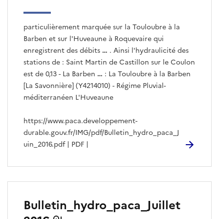
particulièrement marquée sur la Touloubre à la
Barben et sur l'Huveaune à Roquevaire qui
enregistrent des débits
…
. Ainsi l'hydraulicité des
stations de : Saint Martin de Castillon sur le Coulon
est de 0,13 - La Barben
…
: La Touloubre à la Barben
[La Savonnière] (Y4214010) - Régime Pluvial-
méditerranéen L'Huveaune
https://www.paca.developpement-
durable.gouv.fr/IMG/pdf/Bulletin_hydro_paca_J
uin_2016.pdf | PDF |
Bulletin_hydro_paca_Juillet