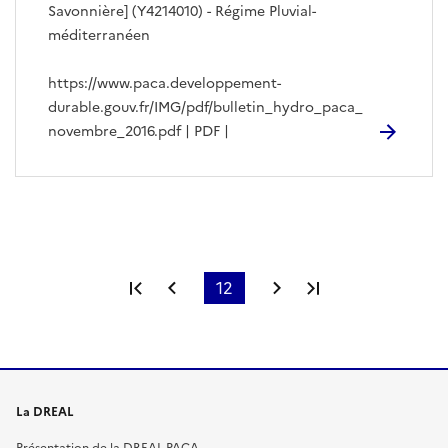
Savonnière] (Y4214010) - Régime Pluvial-
méditerranéen
https://www.paca.developpement-
durable.gouv.fr/IMG/pdf/bulletin_hydro_paca_
novembre_2016.pdf | PDF |
Première page
Page précédente
12
Page suivante
Dernière page
La DREAL