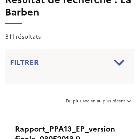
Barben
311 résultats
FILTRER
T
Du plus ancien au plus récent
r
i
e
r
Rapport_PPA13_EP_version
l
e