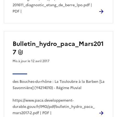
201611_diagnostic_etang_de_berre_lpo.pdf |
PDF |
Bulletin_hydro_paca_Mars201
7
Mis à jour le 12 avril 2017
des Bouches-du-rhône : La Touloubre à la Barben [La
Savonnière] (Y4214010) - Régime Pluvial
https://www.paca.developpement-
durable.gouv.fr/IMG/pdf/bulletin_hydro_paca_
mars2017-2.pdf | PDF |