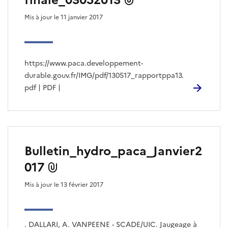
finale_03052013
s
Mis à jour le 11 janvier 2017
a
r
t
i
c
https://www.paca.developpement-
l
durable.gouv.fr/IMG/pdf/130517_rapportppa13.
e
pdf | PDF |
s
Bulletin_hydro_paca_Janvier2
017
Mis à jour le 13 février 2017
. DALLARI, A. VANPEENE - SCADE/UIC. Jaugeage à