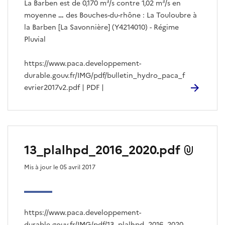
La Barben est de 0,170 m³/s contre 1,02 m³/s en
moyenne
…
des Bouches-du-rhône : La Touloubre à
la Barben [La Savonnière] (Y4214010) - Régime
Pluvial
https://www.paca.developpement-
durable.gouv.fr/IMG/pdf/bulletin_hydro_paca_f
evrier2017v2.pdf | PDF |
13_plalhpd_2016_2020.pdf
Mis à jour le 05 avril 2017
https://www.paca.developpement-
durable.gouv.fr/IMG/pdf/13_plalhpd_2016_2020.