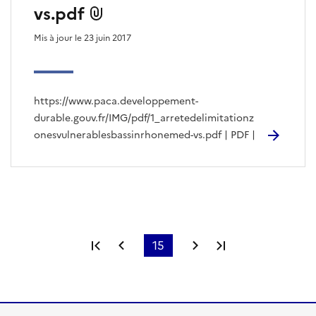
vs.pdf
Mis à jour le 23 juin 2017
https://www.paca.developpement-
durable.gouv.fr/IMG/pdf/1_arretedelimitationz
onesvulnerablesbassinrhonemed-vs.pdf | PDF |
Première page
Page précédente
15
Page suivante
Dernière page