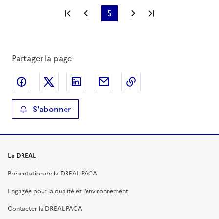
Première page
Page précédente
5
Page suivante
Dernière page
Partager la page
Partager sur Facebook
Partager sur X
Partager sur LinkedIn
Partager par email
Copier le lien de la 
S'abonner
La DREAL
Présentation de la DREAL PACA
Engagée pour la qualité et l’environnement
Contacter la DREAL PACA